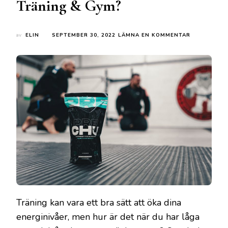
Träning & Gym?
PÅ
av
ELIN
SEPTEMBER 30, 2022
LÄMNA EN KOMMENTAR
VAD
ÄR
PRE-
WORKOUT
OCH
HUR
KAN
DET
HJÄLPA
DIN
ENERGI
INFÖR
TRÄNING
&
GYM?
Träning kan vara ett bra sätt att öka dina
energinivåer, men hur är det när du har låga