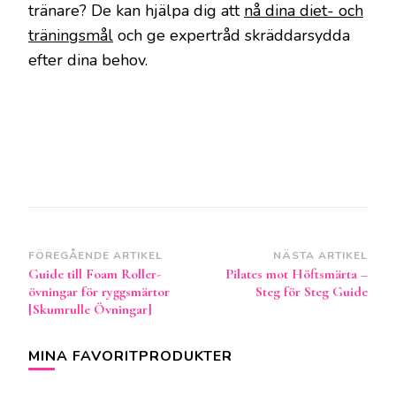
tränare? De kan hjälpa dig att
nå dina diet- och
träningsmål
och ge expertråd skräddarsydda
efter dina behov.
Inläggsnavigering
FÖREGÅENDE ARTIKEL
NÄSTA ARTIKEL
Guide till Foam Roller-
Pilates mot Höftsmärta –
övningar för ryggsmärtor
Steg för Steg Guide
[Skumrulle Övningar]
MINA FAVORITPRODUKTER