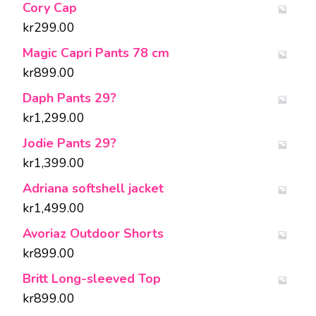
Cory Cap
kr
299.00
Magic Capri Pants 78 cm
kr
899.00
Daph Pants 29?
kr
1,299.00
Jodie Pants 29?
kr
1,399.00
Adriana softshell jacket
kr
1,499.00
Avoriaz Outdoor Shorts
kr
899.00
Britt Long-sleeved Top
kr
899.00