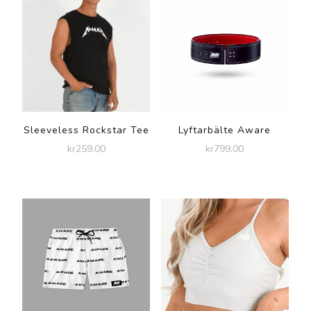
Sleeveless Rockstar Tee
Lyftarbälte Aware
kr
259.00
kr
799.00