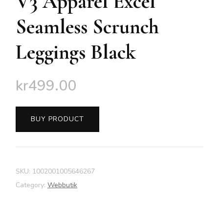
V3 Apparel Excel
Seamless Scrunch
Leggings Black
kr
499.00
BUY PRODUCT
SKU:
1002001005646267
Category:
Webbutik