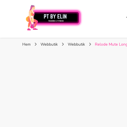
PT By Elin
PT By Elin
Fitness & Träning
Hem
Webbutik
Webbutik
Relode Mute Long