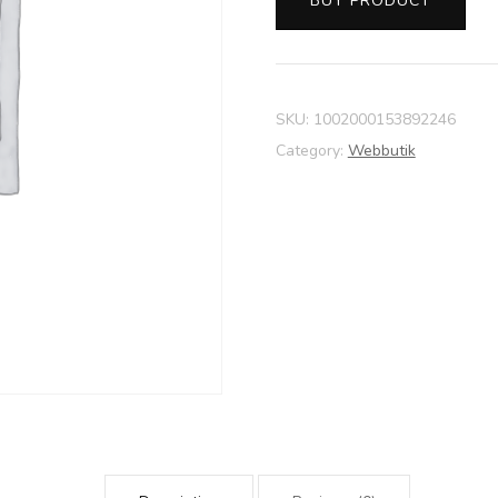
BUY PRODUCT
SKU:
1002000153892246
Category:
Webbutik