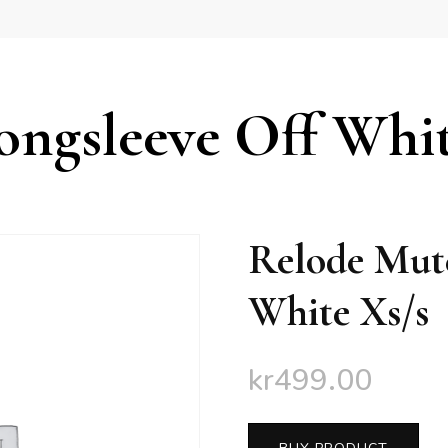
ngsleeve Off Whit
Relode Mute
White Xs/s
kr
499.00