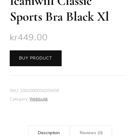
Icaniwill Classic
Sports Bra Black Xl
kr
449.00
BUY PRODUCT
SKU:
1002000036203459
Category:
Webbutik
Description
Reviews (0)