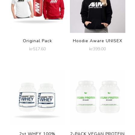
Original Pack
Hoodie Aware UNISEX
kr
517.60
kr
399.00
2st WHEY 100%
2-PACK VEGAN PROTEIN