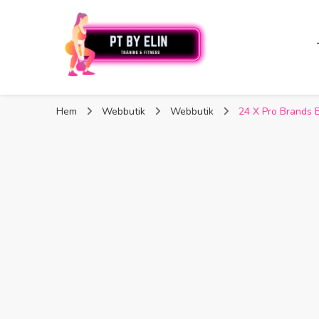
PT By Elin
PT By Elin
Fitness & Träning
Hem
Webbutik
Webbutik
24 X Pro Brands 