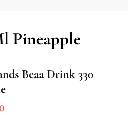
Ml Pineapple
ands Bcaa Drink 330
le
0