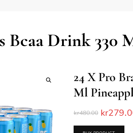
s Bcaa Drink 330 
24 X Pro Br
Ml Pineapp
kr
279.0
kr
480.00