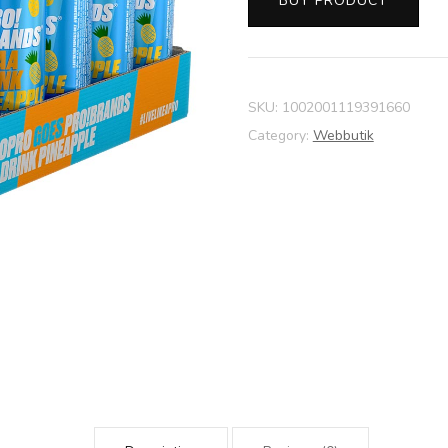
BUY PRODUCT
SKU:
1002001119391660
Category:
Webbutik