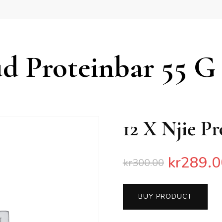
ud Proteinbar 55 G
12 X Njie P
kr
289.0
kr
300.00
BUY PRODUCT