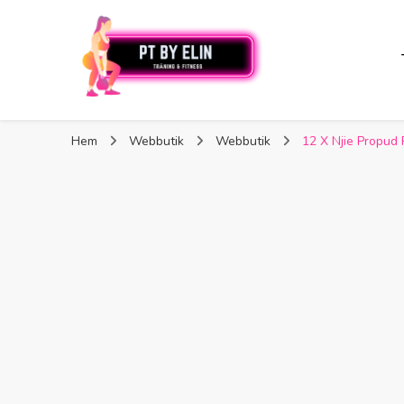
PT By Elin
PT By Elin
Fitness & Träning
Hem
Webbutik
Webbutik
12 X Njie Propud 