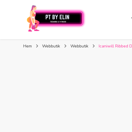
PT By Elin
PT By Elin
Fitness & Träning
Hem
Webbutik
Webbutik
Icaniwill Ribbed 