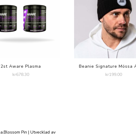
2st Aware Plasma
Beanie Signature Mössa
kr
678.30
kr
199.00
a.
Blossom Pin | Utvecklad av