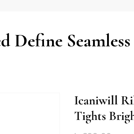
ed Define Seamless
Icaniwill R
Tights Brig