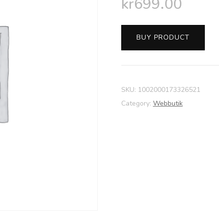
kr
699.00
BUY PRODUCT
SKU:
1002000173326521
Category:
Webbutik