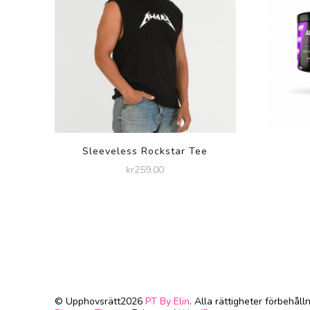
Sleeveless Rockstar Tee
kr
259.00
© Upphovsrätt2026
PT By Elin
. Alla rättigheter förbehålln