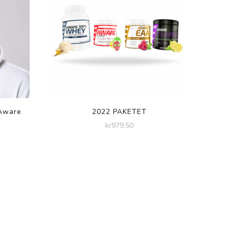
 Aware
2022 PAKETET
kr
979.50