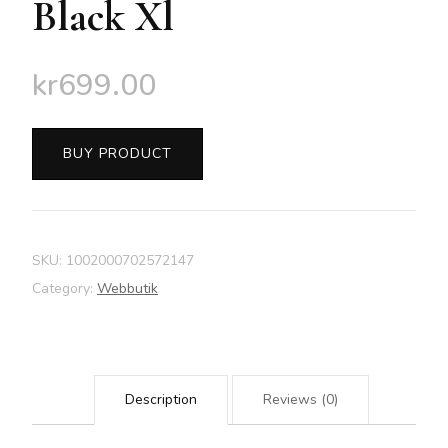
Black Xl
kr
699.00
BUY PRODUCT
SKU:
1002000702572147
Category:
Webbutik
Description
Reviews (0)