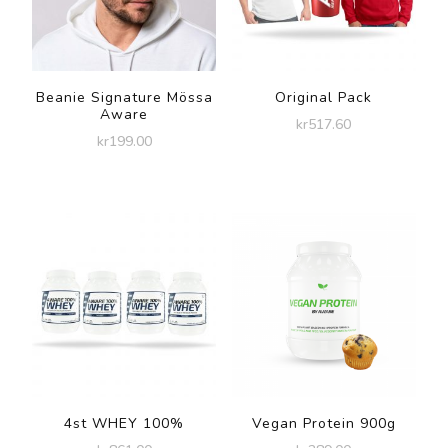
Beanie Signature Mössa
Original Pack
Aware
kr
517.60
kr
199.00
4st WHEY 100%
Vegan Protein 900g