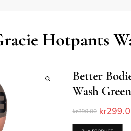
Gracie Hotpants W
Better Bodi
Wash Green
kr
299.0
kr
399.00