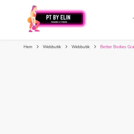
PT By Elin
PT By Elin
Fitness & Träning
Hem
Webbutik
Webbutik
Better Bodies Gr