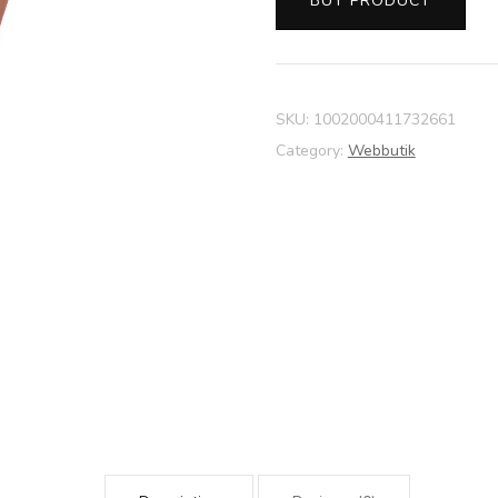
BUY PRODUCT
SKU:
1002000411732661
Category:
Webbutik